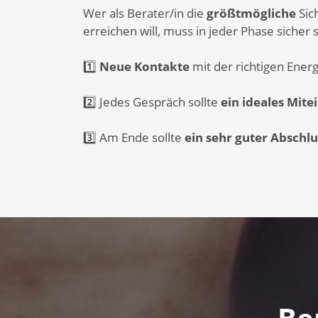
Wer als Berater/in die
größtmögliche
Sic
erreichen will, muss in jeder Phase sicher s
1️⃣
Neue Kontakte
mit der richtigen Ener
2️⃣ Jedes Gespräch sollte
ein ideales Mit
3️⃣ Am Ende sollte
ein sehr guter Abschl