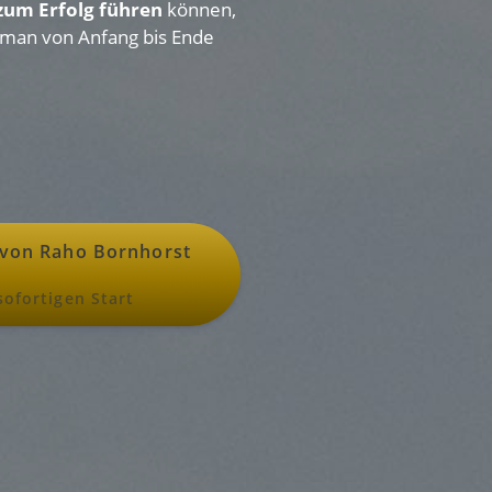
zum Erfolg führen
können,
ss man von Anfang bis Ende
 von Raho Bornhorst
ofortigen Start