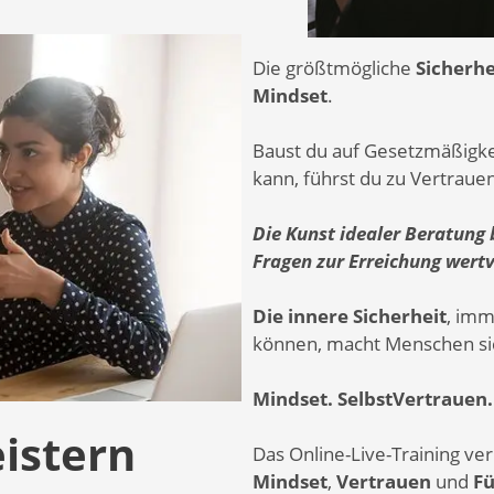
Die größtmögliche
Sicherhe
Mindset
.
Baust du auf Gesetzmäßigkei
kann, führst du zu Vertraue
Die Kunst idealer Beratung 
Fragen zur Erreichung wertv
Die innere Sicherheit
, imm
können, macht Menschen sic
Mindset. SelbstVertrauen.
istern
Das Online-Live-Training ve
Mindset
,
Vertrauen
und
F