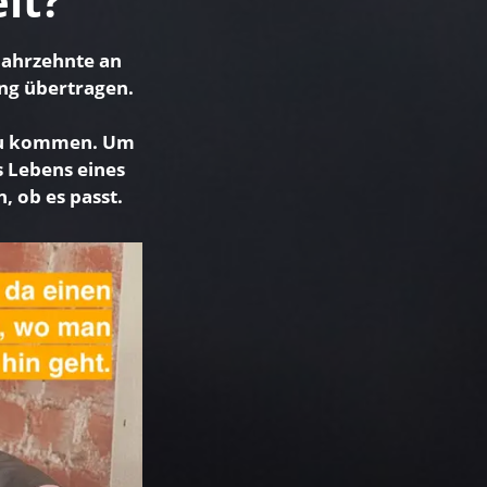
it?
 Jahrzehnte an
ing übertragen.
g zu kommen. Um
 Lebens eines
, ob es passt.