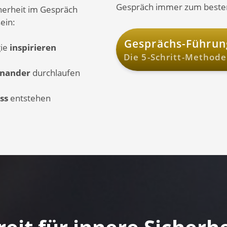
Gespräch immer zum beste
herheit im Gespräch
ein:
Gesprächs-Führung
gie
inspirieren
Die 5-Schritt-Method
einander
durchlaufen
uss
entstehen